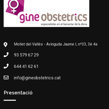
Mollet del Vallès - Avinguda Jaume I, nº33, 3è 4a
93 579 67 29
644 41 62 61
info@gineobstetrics.cat
Presentació