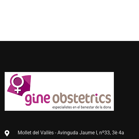
Mollet del Vallès - Avinguda Jaume I, nº33, 3è 4a