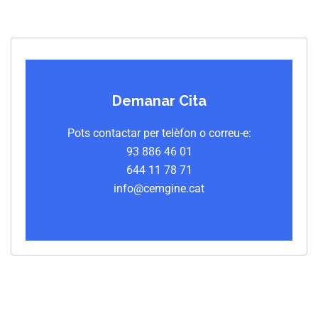
Demanar Cita
Pots contactar per telèfon o correu-e:
93 886 46 01
644 11 78 71
info@cemgine.cat