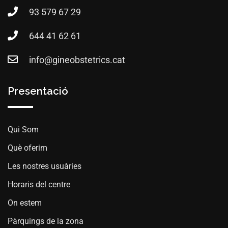
93 579 67 29
644 41 62 61
info@gineobstetrics.cat
Presentació
Qui Som
Què oferim
Les nostres usuàries
Horaris del centre
On estem
Pàrquings de la zona